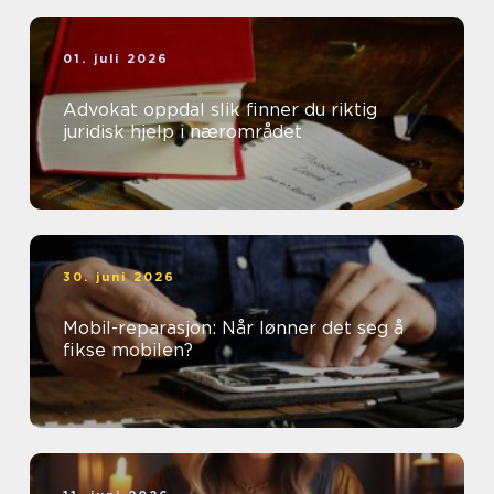
01. juli 2026
Advokat oppdal slik finner du riktig
juridisk hjelp i nærområdet
30. juni 2026
Mobil-reparasjon: Når lønner det seg å
fikse mobilen?