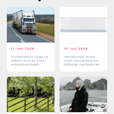
11. juli 2026
10. juli 2026
Truckførerkurs trygg og
Varmepumpe molde
effektiv bruk av truck i
smart oppvarming for
arbeidshverdagen
skiftende vestlandsvær