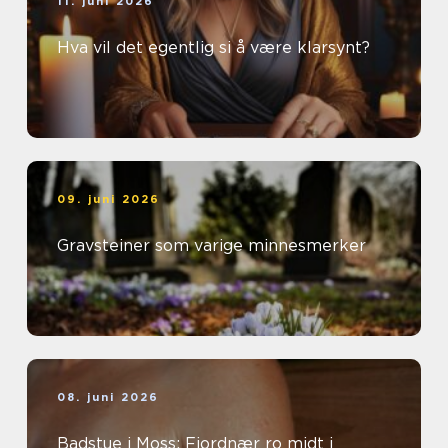
11. juni 2026
Hva vil det egentlig si å være klarsynt?
09. juni 2026
Gravsteiner som varige minnesmerker
08. juni 2026
Badstue i Moss: Fjordnær ro midt i