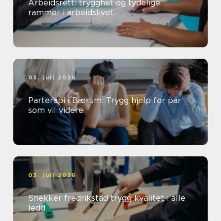
Arbeidsrett: trygghet og tydelige
rammer i arbeidslivet
03. juli 2026
Parterapi i Bærum: Trygg hjelp for par
som vil videre
03. juli 2026
Snekker fredrikstad trygg kvalitet i alle
ledd