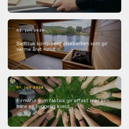
02. juli 2026
Badstue kongsberg elveparken som gir
varme året rundt
01. juli 2026
Firmatur som faktisk gir effekt mer enn
bare en hyggelig kveld