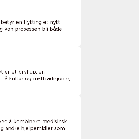
etyr en flytting et nytt
idig kan prosessen bli både
 er et bryllup, en
 på kultur og mattradisjoner,
n ved å kombinere medisinsk
 og andre hjelpemidler som