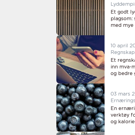
Lyddempin
Et godt ly
plagsom: 
med mye e
10 april 2
Et regnsk
inn mva-m
og bedre g
03 mars 
En ernæri
verktøy f
og kalorie