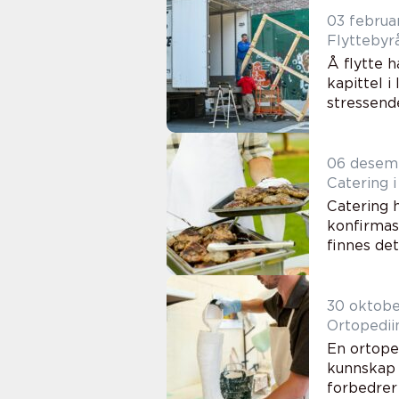
03 februa
Å flytte 
kapittel i
stressende
06 desem
Catering 
Catering h
konfirmasj
finnes det
30 oktob
Ortopedii
En ortope
kunnskap 
forbedrer 