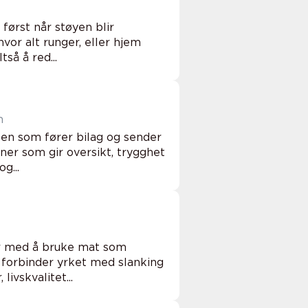
 først når støyen blir
or alt runger, eller hjem
så å red...
en
en som fører bilag og sender
er som gir oversikt, trygghet
g...
r med å bruke mat som
 forbinder yrket med slanking
ivskvalitet...