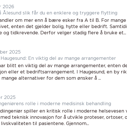
r 2026
Flyttebyrå Ålesund slik får du en enklere og tryggere flytting
handler om mer enn å bære esker fra A til B. For mange b
 livet, enten det gjelder bolig, hytte eller bedrift. Samt
 og tidkrevende. Derfor velger stadig flere å bruke et...
ber 2025
i Haugesund: En viktig del av mange arrangementer
ar blitt en viktig del av mange arrangementer, enten det
on eller et bedriftsarrangement. I Haugesund, en by rik
 mange alternativer for dem som ønsker å ...
er 2025
ngeniørens rolle i moderne medisinsk behandling
diingeniør spiller en kritisk rolle i moderne helsevese
med teknisk innovasjon for å utvikle proteser, ortoser,
livskvaliteten til pasientene. Gjennom...