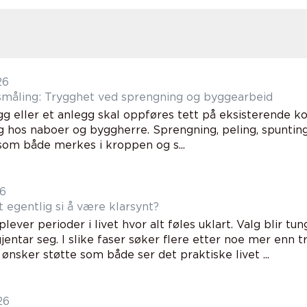
26
småling: Trygghet ved sprengning og byggearbeid
gg eller et anlegg skal oppføres tett på eksisterende ko
 hos naboer og byggherre. Sprengning, peling, spunting 
 som både merkes i kroppen og s...
26
t egentlig si å være klarsynt?
ever perioder i livet hvor alt føles uklart. Valg blir tun
entar seg. I slike faser søker flere etter noe mer enn tr
 ønsker støtte som både ser det praktiske livet ...
26