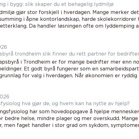
g i bygg: slik skaper du et behagelig lydmiljø
dmiljø gjør stor forskjell i hverdagen. Mange merker det
summing i åpne kontorlandskap, harde skolekorridorer hv
tterklang. Da handler løsningen ofte om lyddemping alt
026
Regnskapsbyrå trondheim slik finner du rett partner for bedrift
apsbyrå i Trondheim er for mange bedrifter mer enn no
eldinger. Et godt byrå fungerer som en samarbeidspartn
runnlag for valg i hverdagen. Når økonomien er ryddig o
2026
Ernæringsfysiolog hva gjør de, og hvem kan ha nytte av hjelp?
ngsfysiolog har som hovedoppgave å hjelpe menneske
or bedre helse, mindre plager og mer overskudd. Mange
r, men faget handler i stor grad om sykdom, symptomer, l