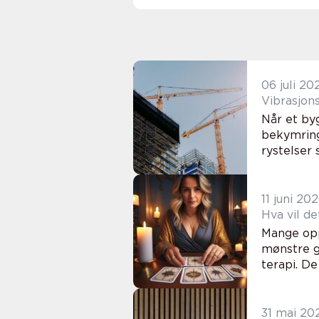
06 juli 20
Vibrasjon
Når et by
bekymring
rystelser
11 juni 20
Hva vil de
Mange oppl
mønstre gj
terapi. De
31 mai 20