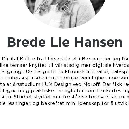
Brede Lie Hansen
Digital Kultur fra Universitetet i Bergen, der jeg fik
ike temaer knyttet til vår stadig mer digitale hver
sign og UX-design til elektronisk litteratur, dataspil
eg i interaksjonsdesign og brukervennlighet, noe som f
 ta et årsstudium i UX Design ved Noroff. Der fikk je
ilegne meg praktiske ferdigheter som brukertestin
sign. Studiet styrket min forståelse for hvordan m
le løsninger, og bekreftet min lidenskap for å utvikl