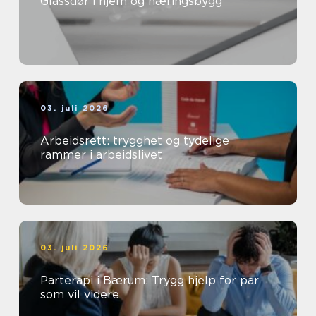
Glassdør i hjem og næringsbygg
03. juli 2026
Arbeidsrett: trygghet og tydelige
rammer i arbeidslivet
03. juli 2026
Parterapi i Bærum: Trygg hjelp for par
som vil videre