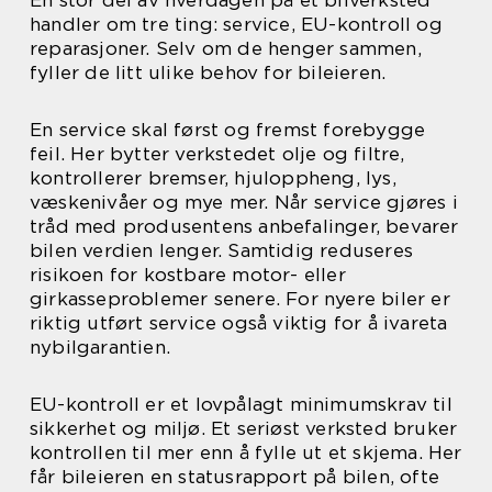
En stor del av hverdagen på et bilverksted
handler om tre ting: service, EU-kontroll og
reparasjoner. Selv om de henger sammen,
fyller de litt ulike behov for bileieren.
En service skal først og fremst forebygge
feil. Her bytter verkstedet olje og filtre,
kontrollerer bremser, hjuloppheng, lys,
væskenivåer og mye mer. Når service gjøres i
tråd med produsentens anbefalinger, bevarer
bilen verdien lenger. Samtidig reduseres
risikoen for kostbare motor- eller
girkasseproblemer senere. For nyere biler er
riktig utført service også viktig for å ivareta
nybilgarantien.
EU-kontroll er et lovpålagt minimumskrav til
sikkerhet og miljø. Et seriøst verksted bruker
kontrollen til mer enn å fylle ut et skjema. Her
får bileieren en statusrapport på bilen, ofte