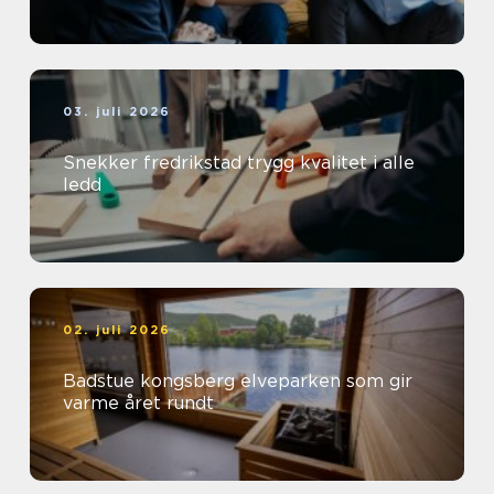
03. juli 2026
Snekker fredrikstad trygg kvalitet i alle
ledd
02. juli 2026
Badstue kongsberg elveparken som gir
varme året rundt