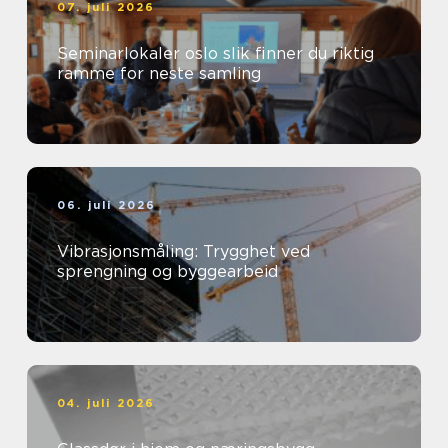
07. juli 2026
Seminarlokaler oslo slik finner du riktig
ramme for neste samling
06. juli 2026
Vibrasjonsmåling: Trygghet ved
sprengning og byggearbeid
04. juli 2026