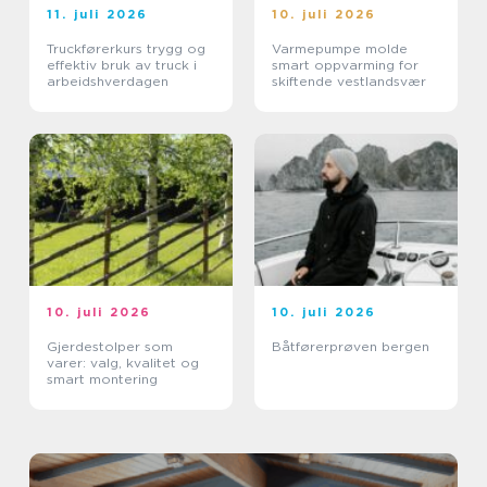
11. juli 2026
10. juli 2026
Truckførerkurs trygg og
Varmepumpe molde
effektiv bruk av truck i
smart oppvarming for
arbeidshverdagen
skiftende vestlandsvær
10. juli 2026
10. juli 2026
Gjerdestolper som
Båtførerprøven bergen
varer: valg, kvalitet og
smart montering