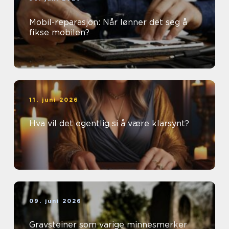
Mobil-reparasjon: Når lønner det seg å
fikse mobilen?
11. juni 2026
Hva vil det egentlig si å være klarsynt?
09. juni 2026
Gravsteiner som varige minnesmerker