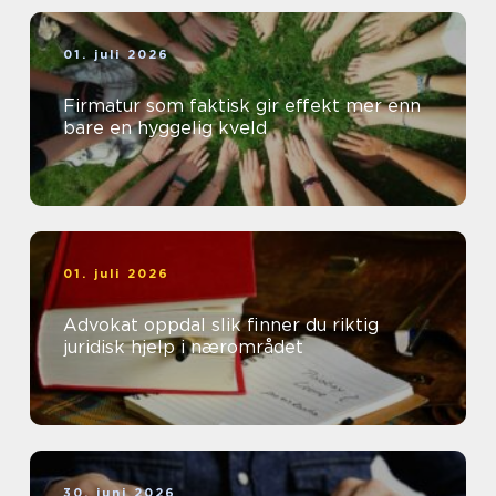
01. juli 2026
Firmatur som faktisk gir effekt mer enn
bare en hyggelig kveld
01. juli 2026
Advokat oppdal slik finner du riktig
juridisk hjelp i nærområdet
30. juni 2026