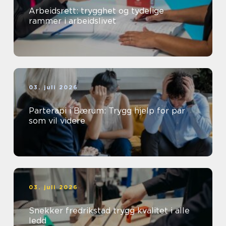
Arbeidsrett: trygghet og tydelige
rammer i arbeidslivet
03. juli 2026
Parterapi i Bærum: Trygg hjelp for par
som vil videre
03. juli 2026
Snekker fredrikstad trygg kvalitet i alle
ledd