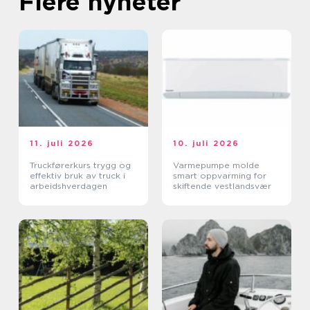
Flere nyheter
11. juli 2026
10. juli 2026
Truckførerkurs trygg og
Varmepumpe molde
effektiv bruk av truck i
smart oppvarming for
arbeidshverdagen
skiftende vestlandsvær