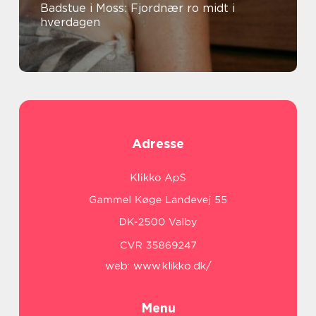
Badstue i Moss: Fjordnær ro midt i
hverdagen
Adresse
web:
www.klikko.dk/
Menu