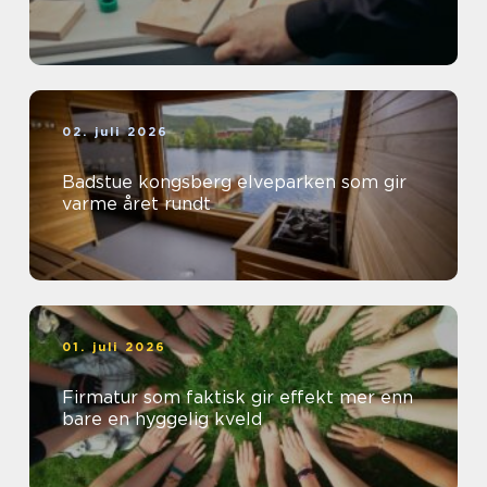
02. juli 2026
Badstue kongsberg elveparken som gir
varme året rundt
01. juli 2026
Firmatur som faktisk gir effekt mer enn
bare en hyggelig kveld