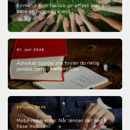
Firmatur som faktisk gir effekt mer enn
bare en hyggelig kveld
01. juli 2026
Advokat oppdal slik finner du riktig
juridisk hjelp i nærområdet
30. juni 2026
Mobil-reparasjon: Når lønner det seg å
fikse mobilen?