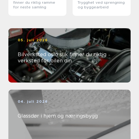
finner du riktig ramme
Trygghet ved sprengning
for neste samling
og byggearbeid
05. juli 2026
Bilverksted oslo slik finner du riktig
verksted for bilen din
04. juli 2026
Glassdør i hjem og næringsbygg