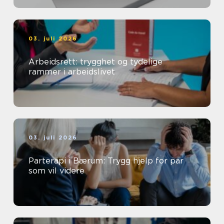
03. juli 2026
Arbeidsrett: trygghet og tydelige
rammer i arbeidslivet
03. juli 2026
Parterapi i Bærum: Trygg hjelp for par
som vil videre