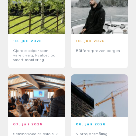
10. juli 2026
10. juli 2026
Gjerdestolper som
Båtførerprøven bergen
varer: valg, kvalitet og
smart montering
07. juli 2026
06. juli 2026
Seminarlokaler oslo slik
Vibrasjonsmåling: