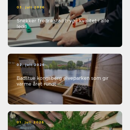
03. juli 2026
Snekker fredrikstad trygg kvalitet i alle
ledd
02. juli 2026
Badstue kongsberg elveparken som gir
varme året rundt
01. juli 2026