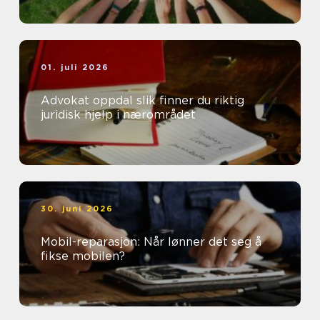
01. juli 2026
Advokat oppdal slik finner du riktig
juridisk hjelp i nærområdet
30. juni 2026
Mobil-reparasjon: Når lønner det seg å
fikse mobilen?