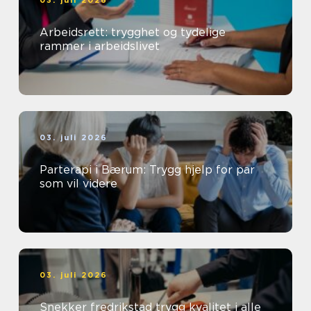
03. juli 2026
Arbeidsrett: trygghet og tydelige
rammer i arbeidslivet
03. juli 2026
Parterapi i Bærum: Trygg hjelp for par
som vil videre
03. juli 2026
Snekker fredrikstad trygg kvalitet i alle