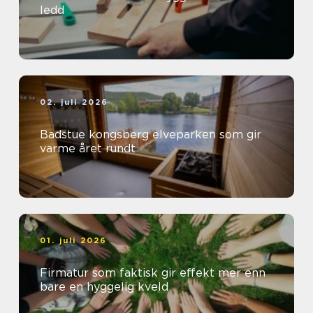
ledd
02. juli 2026
Badstue kongsberg elveparken som gir
varme året rundt
01. juli 2026
Firmatur som faktisk gir effekt mer enn
bare en hyggelig kveld