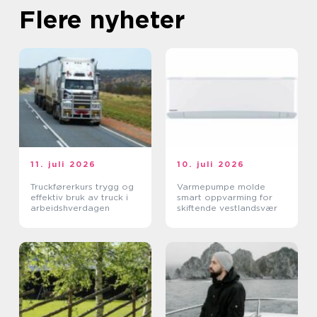
Flere nyheter
11. juli 2026
10. juli 2026
Truckførerkurs trygg og
Varmepumpe molde
effektiv bruk av truck i
smart oppvarming for
arbeidshverdagen
skiftende vestlandsvær