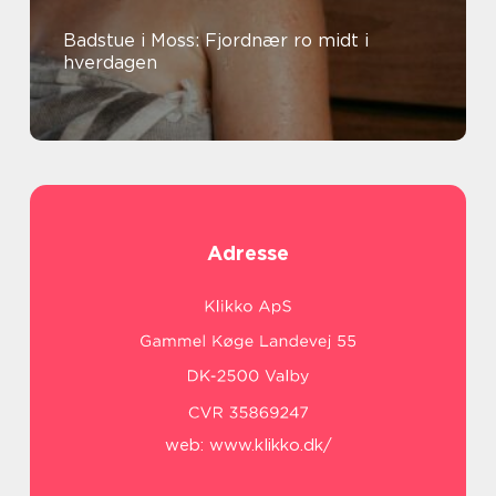
Badstue i Moss: Fjordnær ro midt i
hverdagen
Adresse
web:
www.klikko.dk/