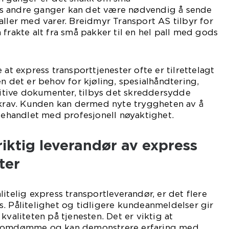
s andre ganger kan det være nødvendig å sende
aller med varer. Breidmyr Transport AS tilbyr for
 frakte alt fra små pakker til en hel pall med gods
 at express transporttjenester ofte er tilrettelagt
n det er behov for kjøling, spesialhåndtering,
nsitive dokumenter, tilbys det skreddersydde
e krav. Kunden kan dermed nyte tryggheten av å
 behandlet med profesjonell nøyaktighet.
iktig leverandør av express
ter
itelig express transportleverandør, er det flere
. Pålitelighet og tidligere kundeanmeldelser gir
kvaliteten på tjenesten. Det er viktig at
t omdømme og kan demonstrere erfaring med