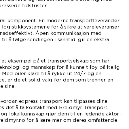
ressede tidsfrister.
tral komponent. En moderne transportleverandør
 logistikksystemene for å sikre at vareleveranser
tnadseffektivt. Åpen kommunikasjon med
il å følge sendingen i sanntid, gir en ekstra
 et eksempel på et transportselskap som har
eknologi og mannskap for å kunne tilby pålitelig
 Med biler klare til å rykke ut 24/7 og en
ce, er de et solid valg for dem som trenger en
e sine.
vordan express transport kan tilpasses dine
es det å ta kontakt med Breidmyr Transport.
og lokalkunnskap gjør dem til en ledende aktør i
reidmyr.no for å lære mer om deres omfattende