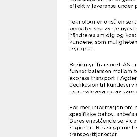
effektiv leveranse under p
Teknologi er også en sen
benytter seg av de nyeste
håndteres smidig og kos
kundene, som muligheten t
trygghet.
Breidmyr Transport AS er
funnet balansen mellom t
express transport i Agder.
dedikasjon til kundeservi
expressleveranse av varen
For mer informasjon om h
spesifikke behov, anbefal
Deres enestående service 
regionen. Besøk gjerne b
transporttjenester.