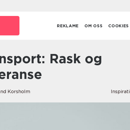
REKLAME
OM OSS
COOKIES
veranse
and Korsholm
Inspirat