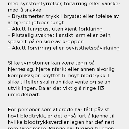
med synsforstyrrelser, forvirring eller vansker
med å snakke
– Brystsmerter, trykk i brystet eller følelse av
at hjertet jobber tungt
– Akutt tungpust uten kjent forklaring
– Plutselig svakhet i ansikt, arm eller bein,
spesielt på én side av kroppen
– Akutt forvirring eller bevissthetspåvirkning
Slike symptomer kan være tegn på
hjerneslag, hjerteinfarkt eller annen alvorlig
komplikasjon knyttet til høyt blodtrykk. I
slike tilfeller skal man ikke vente og se an
utviklingen. Da er det viktig å ringe 113
umiddelbart.
For personer som allerede har fått påvist
høyt blodtrykk, er det også lurt å kjenne til
hvilke blodtrykksverdier legen har definert
som faregrense. Mange har tilgang til egen