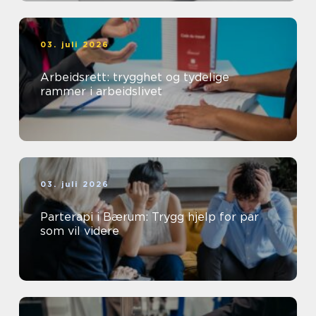
03. juli 2026
Arbeidsrett: trygghet og tydelige
rammer i arbeidslivet
03. juli 2026
Parterapi i Bærum: Trygg hjelp for par
som vil videre