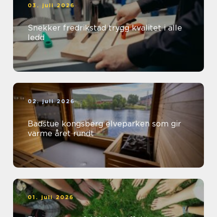
03. juli 2026
Snekker fredrikstad trygg kvalitet i alle
ledd
02. juli 2026
Badstue kongsberg elveparken som gir
varme året rundt
01. juli 2026