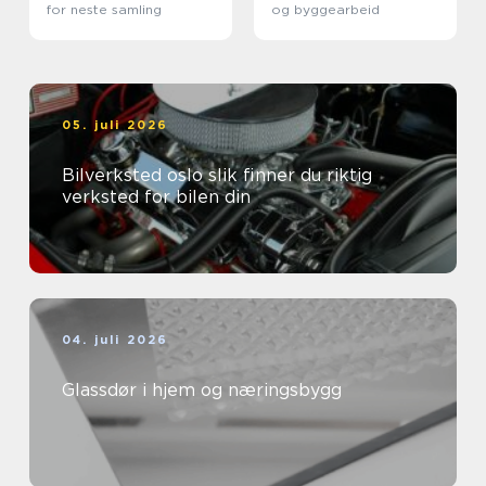
for neste samling
og byggearbeid
05. juli 2026
Bilverksted oslo slik finner du riktig
verksted for bilen din
04. juli 2026
Glassdør i hjem og næringsbygg