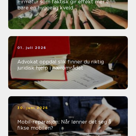
Firmatur som faktisk gir effekt mer enn
bare en hyggelig kveld
01. juli 2026
Advokat oppdal slik finner du riktig
juridisk hjelp i nærområdet
30. juni 2026
Mobil-reparasjon: Når lønner det seg å
fikse mobilen?