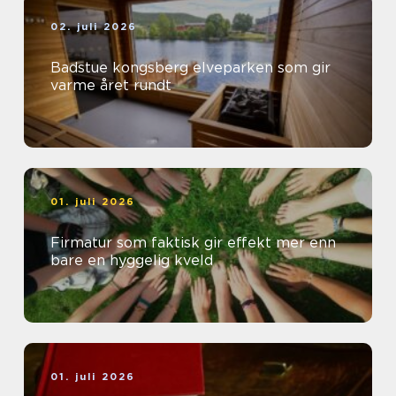
02. juli 2026
Badstue kongsberg elveparken som gir
varme året rundt
01. juli 2026
Firmatur som faktisk gir effekt mer enn
bare en hyggelig kveld
01. juli 2026