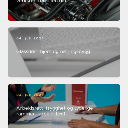
verksted for bilen din
04. juli 2026
Glassdør i hjem og næringsbygg
03. juli 2026
Arbeidsrett: trygghet og tydelige
rammer i arbeidslivet