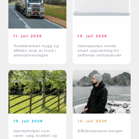
11. juli 2026
10. juli 2026
Truckførerkurs trygg og
Varmepumpe molde
effektiv bruk av truck i
smart oppvarming for
arbeidshverdagen
skiftende vestlandsvær
10. juli 2026
10. juli 2026
Gjerdestolper som
Båtførerprøven bergen
varer: valg, kvalitet og