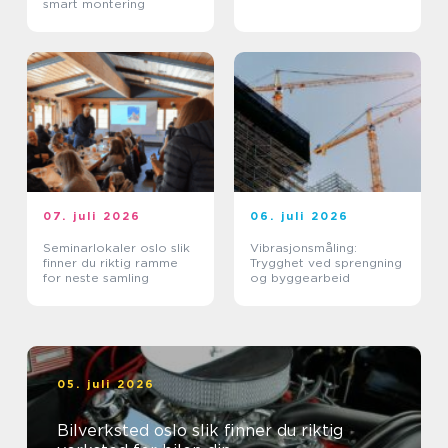
smart montering
07. juli 2026
06. juli 2026
Seminarlokaler oslo slik
Vibrasjonsmåling:
finner du riktig ramme
Trygghet ved sprengning
for neste samling
og byggearbeid
05. juli 2026
Bilverksted oslo slik finner du riktig