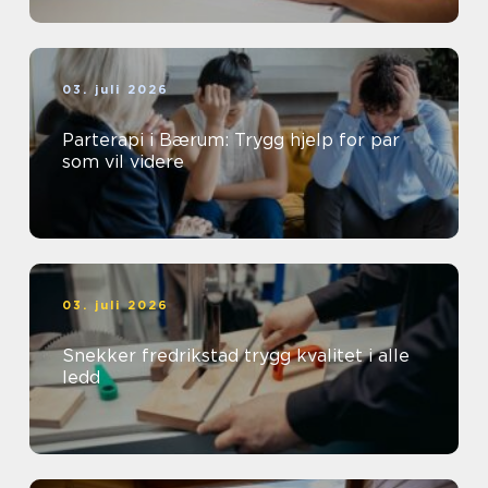
03. juli 2026
Parterapi i Bærum: Trygg hjelp for par
som vil videre
03. juli 2026
Snekker fredrikstad trygg kvalitet i alle
ledd