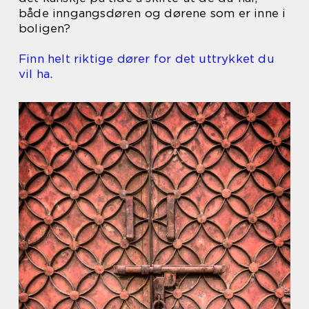
både inngangsdøren og dørene som er inne i
boligen?
Finn helt riktige dører for det uttrykket du
vil ha.