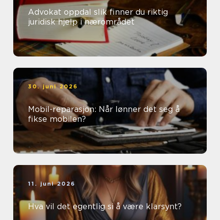
Advokat oppdal slik finner du riktig
juridisk hjelp i nærområdet
30. juni 2026
Mobil-reparasjon: Når lønner det seg å
fikse mobilen?
11. juni 2026
Hva vil det egentlig si å være klarsynt?