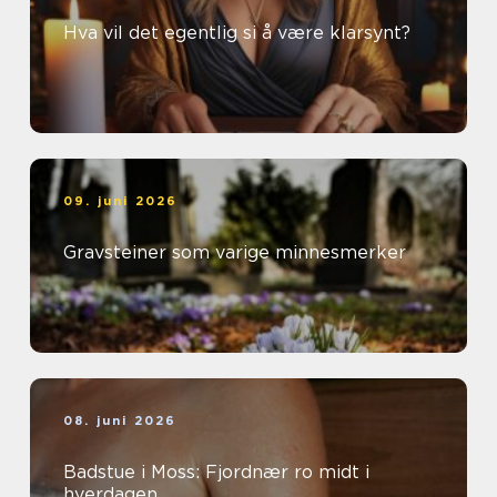
Hva vil det egentlig si å være klarsynt?
09. juni 2026
Gravsteiner som varige minnesmerker
08. juni 2026
Badstue i Moss: Fjordnær ro midt i
hverdagen