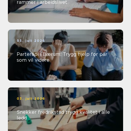
rammer i arbeidslivet
03. juli 2026
Parterapi i Bærum: Trygg hjelp for par
som vil videre
03. juli 2026
Snekker fredrikstad trygg kvalitet i alle
ledd