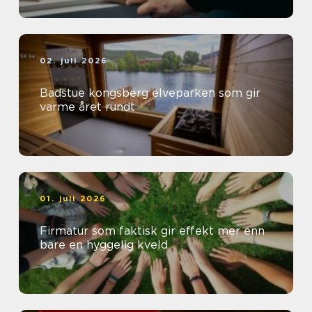
02. juli 2026
Badstue kongsberg elveparken som gir
varme året rundt
01. juli 2026
Firmatur som faktisk gir effekt mer enn
bare en hyggelig kveld