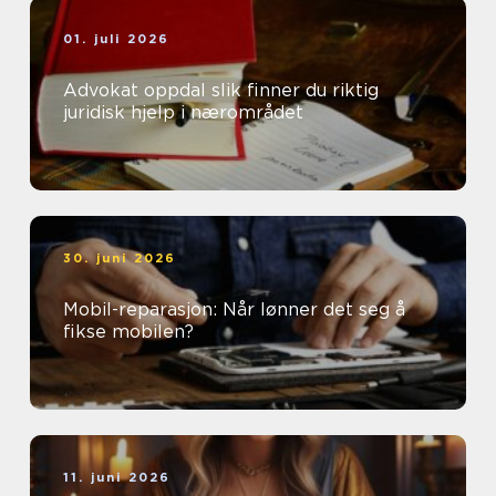
01. juli 2026
Advokat oppdal slik finner du riktig
juridisk hjelp i nærområdet
30. juni 2026
Mobil-reparasjon: Når lønner det seg å
fikse mobilen?
11. juni 2026