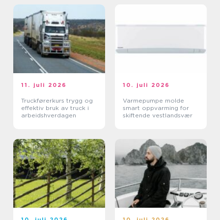
11. juli 2026
10. juli 2026
Truckførerkurs trygg og
Varmepumpe molde
effektiv bruk av truck i
smart oppvarming for
arbeidshverdagen
skiftende vestlandsvær
10. juli 2026
10. juli 2026