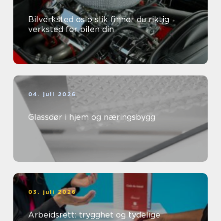
Bilverksted oslo slik finner du riktig
verksted for bilen din
04. juli 2026
Glassdør i hjem og næringsbygg
03. juli 2026
Arbeidsrett: trygghet og tydelige