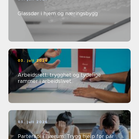
Glassdør i hjem og næringsbygg
03. juli 2026
Arbeidsrett: trygghet og tydelige
rammer i arbeidslivet
03. juli 2026
Parterapi i Bærum: Trygg hjelp for par