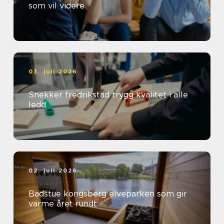
som vil videre
03. juli 2026
Snekker fredrikstad trygg kvalitet i alle
ledd
02. juli 2026
Badstue kongsberg elveparken som gir
varme året rundt