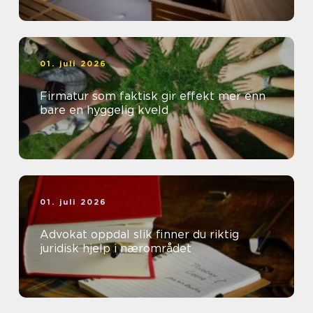
01. juli 2026
Firmatur som faktisk gir effekt mer enn
bare en hyggelig kveld
01. juli 2026
Advokat oppdal slik finner du riktig
juridisk hjelp i nærområdet