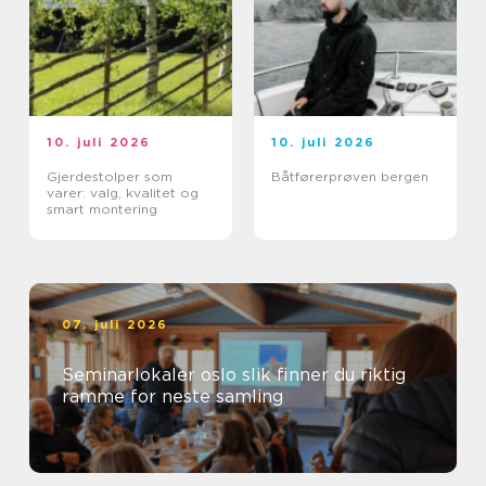
10. juli 2026
10. juli 2026
Gjerdestolper som
Båtførerprøven bergen
varer: valg, kvalitet og
smart montering
07. juli 2026
Seminarlokaler oslo slik finner du riktig
ramme for neste samling