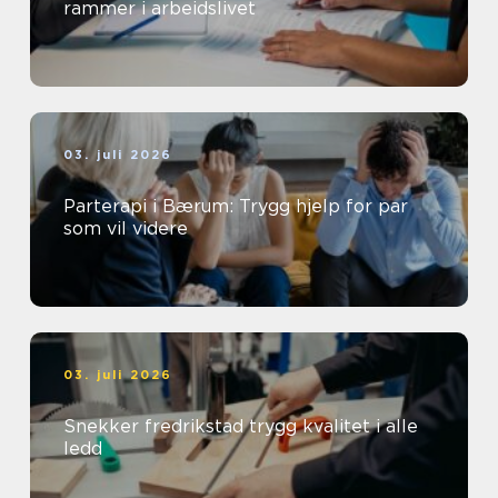
rammer i arbeidslivet
03. juli 2026
Parterapi i Bærum: Trygg hjelp for par
som vil videre
03. juli 2026
Snekker fredrikstad trygg kvalitet i alle
ledd