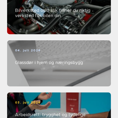
Bilverksted oslo slik finner du riktig
verksted for bilen din
04. juli 2026
Glassdør i hjem og næringsbygg
03. juli 2026
Arbeidsrett: trygghet og tydelige