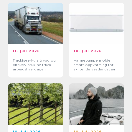
11. juli 2026
10. juli 2026
Truckførerkurs trygg og
Varmepumpe molde
effektiv bruk av truck i
smart oppvarming for
arbeidshverdagen
skiftende vestlandsvær
10. juli 2026
10. juli 2026