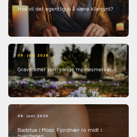
Hva vil det egentlig si å være klarsynt?
09. juni 2026
Gravsteiner som varige minnesmerker
08. juni 2026
Badstue i Moss: Fjordnær ro midt i
hverdagen