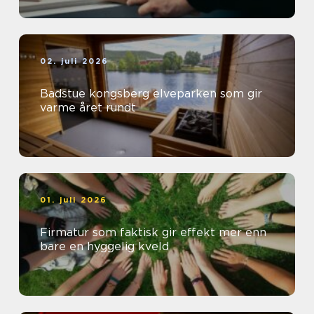
02. juli 2026
Badstue kongsberg elveparken som gir
varme året rundt
01. juli 2026
Firmatur som faktisk gir effekt mer enn
bare en hyggelig kveld