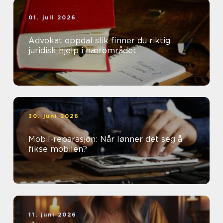
01. juli 2026
Advokat oppdal slik finner du riktig
juridisk hjelp i nærområdet
30. juni 2026
Mobil-reparasjon: Når lønner det seg å
fikse mobilen?
11. juni 2026