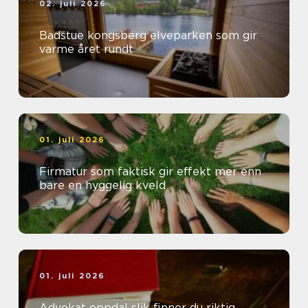
02. juli 2026
Badstue kongsberg elveparken som gir
varme året rundt
01. juli 2026
Firmatur som faktisk gir effekt mer enn
bare en hyggelig kveld
01. juli 2026
Advokat oppdal slik finner du riktig