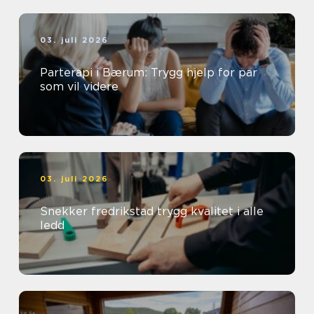
03. juli 2026
Parterapi i Bærum: Trygg hjelp for par
som vil videre
03. juli 2026
Snekker fredrikstad trygg kvalitet i alle
ledd