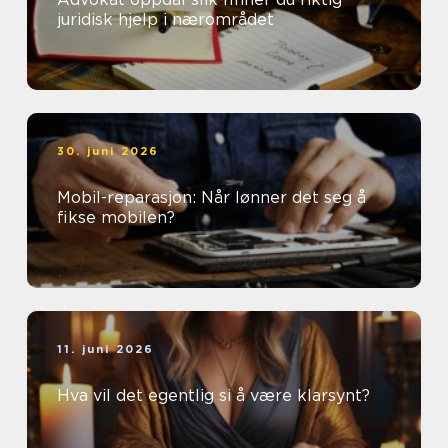
juridisk hjelp i nærområdet
30. juni 2026
Mobil-reparasjon: Når lønner det seg å
fikse mobilen?
11. juni 2026
Hva vil det egentlig si å være klarsynt?