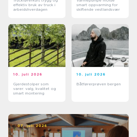
Truckførerkurs trygg og
Varmepumpe molde
effektiv bruk av truck i
smart oppvarming for
arbeidshverdagen
skiftende vestlandsvær
10. juli 2026
10. juli 2026
Gjerdestolper som
Båtførerprøven bergen
varer: valg, kvalitet og
smart montering
07. juli 2026