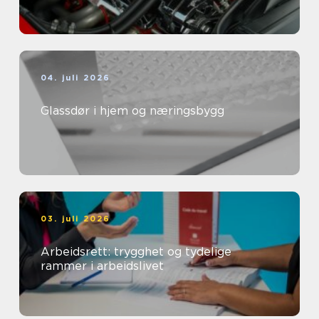
04. juli 2026
Glassdør i hjem og næringsbygg
03. juli 2026
Arbeidsrett: trygghet og tydelige
rammer i arbeidslivet