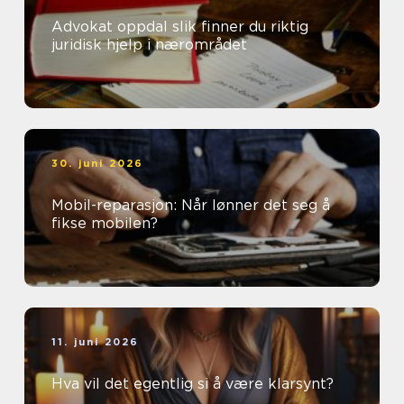
Advokat oppdal slik finner du riktig
juridisk hjelp i nærområdet
30. juni 2026
Mobil-reparasjon: Når lønner det seg å
fikse mobilen?
11. juni 2026
Hva vil det egentlig si å være klarsynt?