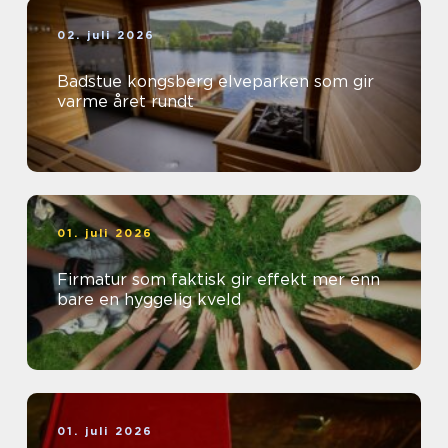
02. juli 2026
Badstue kongsberg elveparken som gir
varme året rundt
01. juli 2026
Firmatur som faktisk gir effekt mer enn
bare en hyggelig kveld
01. juli 2026