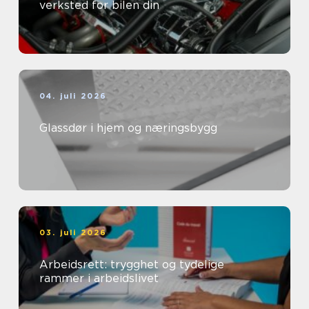
verksted for bilen din
04. juli 2026
Glassdør i hjem og næringsbygg
03. juli 2026
Arbeidsrett: trygghet og tydelige
rammer i arbeidslivet