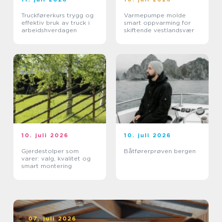
Truckførerkurs trygg og
Varmepumpe molde
effektiv bruk av truck i
smart oppvarming for
arbeidshverdagen
skiftende vestlandsvær
10. juli 2026
10. juli 2026
Gjerdestolper som
Båtførerprøven bergen
varer: valg, kvalitet og
smart montering
07. juli 2026