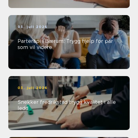
03. juli 2026
Parterapi i Bærum: Trygg hjelp for par
som vil videre
03. juli 2026
Snekker fredrikstad trygg kvalitet i alle
ledd