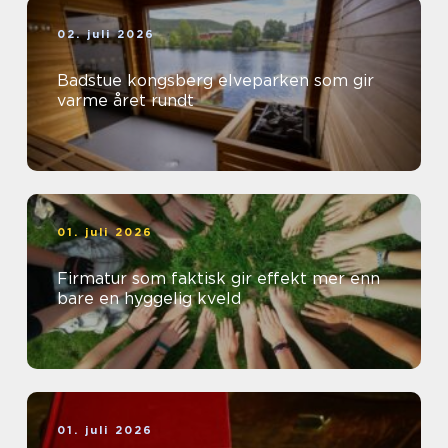
02. juli 2026
Badstue kongsberg elveparken som gir
varme året rundt
01. juli 2026
Firmatur som faktisk gir effekt mer enn
bare en hyggelig kveld
01. juli 2026