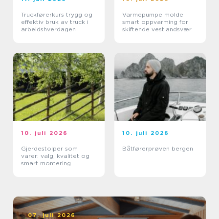
Truckførerkurs trygg og
Varmepumpe molde
effektiv bruk av truck i
smart oppvarming for
arbeidshverdagen
skiftende vestlandsvær
10. juli 2026
10. juli 2026
Gjerdestolper som
Båtførerprøven bergen
varer: valg, kvalitet og
smart montering
07. juli 2026