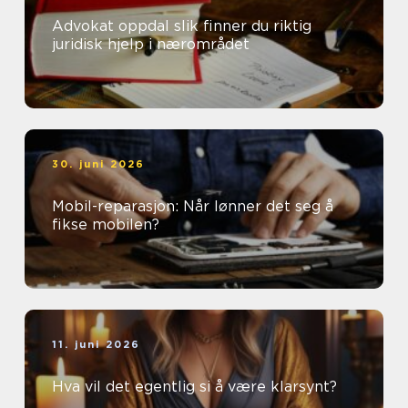
Advokat oppdal slik finner du riktig
juridisk hjelp i nærområdet
30. juni 2026
Mobil-reparasjon: Når lønner det seg å
fikse mobilen?
11. juni 2026
Hva vil det egentlig si å være klarsynt?