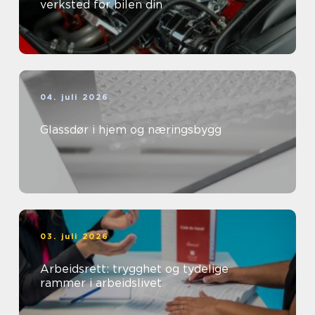
verksted for bilen din
04. juli 2026
Glassdør i hjem og næringsbygg
03. juli 2026
Arbeidsrett: trygghet og tydelige
rammer i arbeidslivet