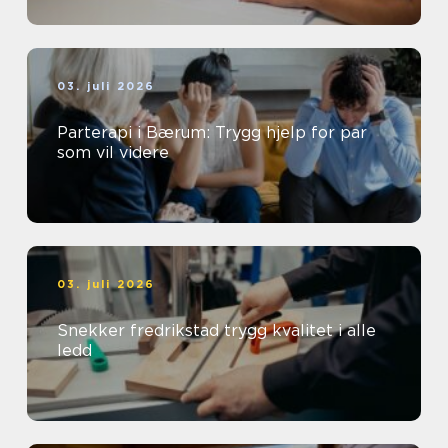
03. juli 2026
Parterapi i Bærum: Trygg hjelp for par
som vil videre
03. juli 2026
Snekker fredrikstad trygg kvalitet i alle
ledd