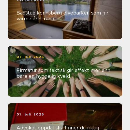
Badstue kongsberg elveparken som gir
varme året rundt
01. juli 2026
Firmatur som faktisk gir effekt mer enn
bare en hyggelig kveld
01. juli 2026
Advokat oppdal slik finner du riktig