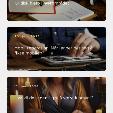
juridisk hjelp i nærområdet
30. juni 2026
Mobil-reparasjon: Når lønner det seg å
fikse mobilen?
11. juni 2026
Hva vil det egentlig si å være klarsynt?