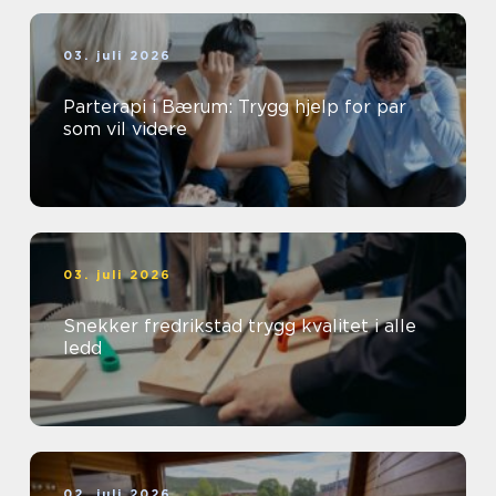
03. juli 2026
Parterapi i Bærum: Trygg hjelp for par
som vil videre
03. juli 2026
Snekker fredrikstad trygg kvalitet i alle
ledd
02. juli 2026