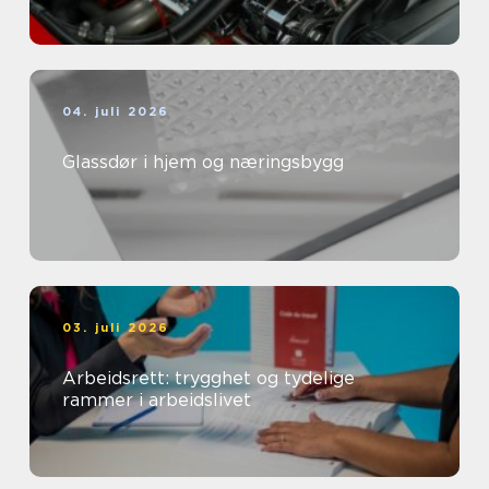
04. juli 2026
Glassdør i hjem og næringsbygg
03. juli 2026
Arbeidsrett: trygghet og tydelige
rammer i arbeidslivet