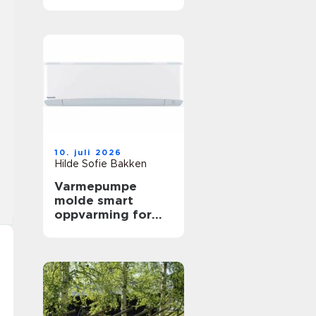
arbeidshverdagen
10. juli 2026
Hilde Sofie Bakken
Varmepumpe
molde smart
oppvarming for
skiftende
vestlandsvær