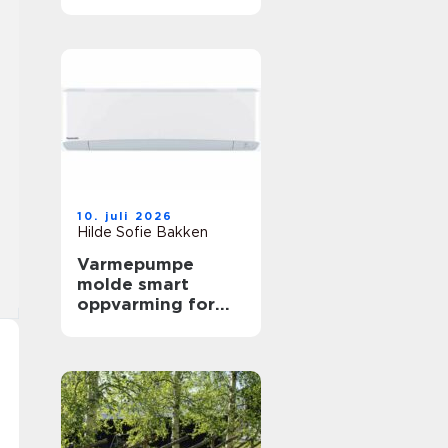
arbeidshverdagen
10. juli 2026
Hilde Sofie Bakken
Varmepumpe
molde smart
oppvarming for
skiftende
vestlandsvær