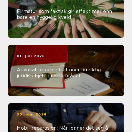
Firmatur som faktisk gir effekt mer enn
bare en hyggelig kveld
01. juli 2026
Advokat oppdal slik finner du riktig
juridisk hjelp i nærområdet
30. juni 2026
Mobil-reparasjon: Når lønner det seg å