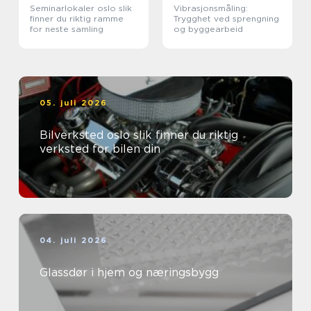
Seminarlokaler oslo slik
Vibrasjonsmåling:
finner du riktig ramme
Trygghet ved sprengning
for neste samling
og byggearbeid
05. juli 2026
Bilverksted oslo slik finner du riktig
verksted for bilen din
04. juli 2026
Glassdør i hjem og næringsbygg