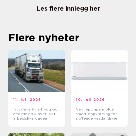
Les flere innlegg her
Flere nyheter
11. juli 2026
10. juli 2026
Truckførerkurs trygg og
Varmepumpe molde
effektiv bruk av truck i
smart oppvarming for
arbeidshverdagen
skiftende vestlandsvær