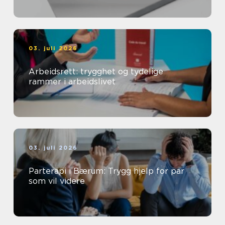
03. juli 2026
Arbeidsrett: trygghet og tydelige
rammer i arbeidslivet
03. juli 2026
Parterapi i Bærum: Trygg hjelp for par
som vil videre