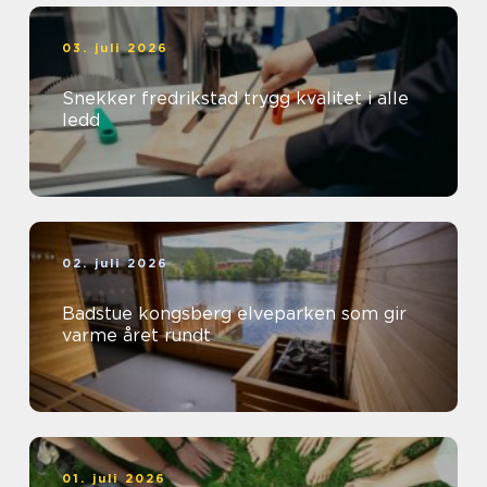
03. juli 2026
Snekker fredrikstad trygg kvalitet i alle
ledd
02. juli 2026
Badstue kongsberg elveparken som gir
varme året rundt
01. juli 2026