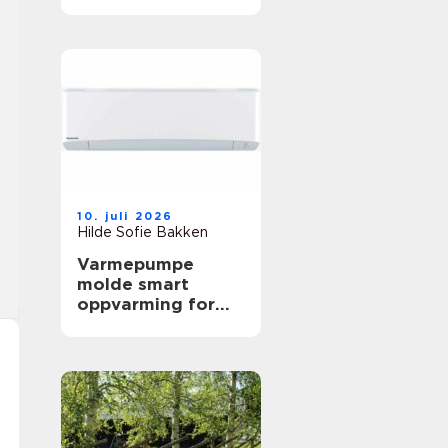
arbeidshverdagen
10. juli 2026
Hilde Sofie Bakken
Varmepumpe
molde smart
oppvarming for
skiftende
vestlandsvær