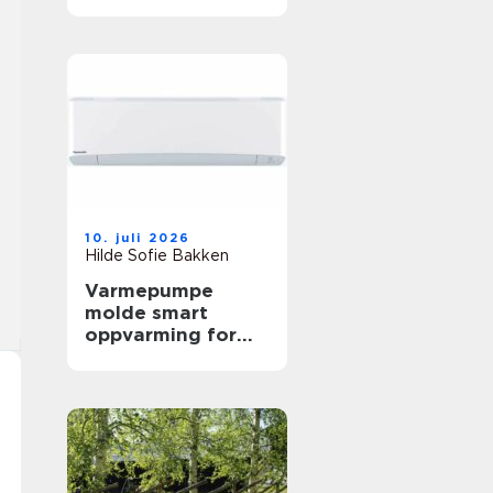
arbeidshverdagen
10. juli 2026
Hilde Sofie Bakken
Varmepumpe
molde smart
oppvarming for
skiftende
vestlandsvær