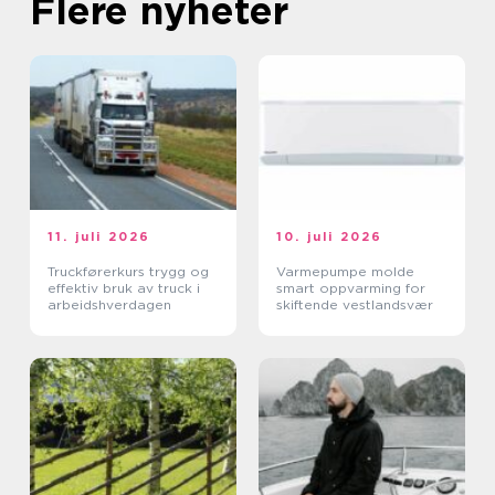
Flere nyheter
11. juli 2026
10. juli 2026
Truckførerkurs trygg og
Varmepumpe molde
effektiv bruk av truck i
smart oppvarming for
arbeidshverdagen
skiftende vestlandsvær