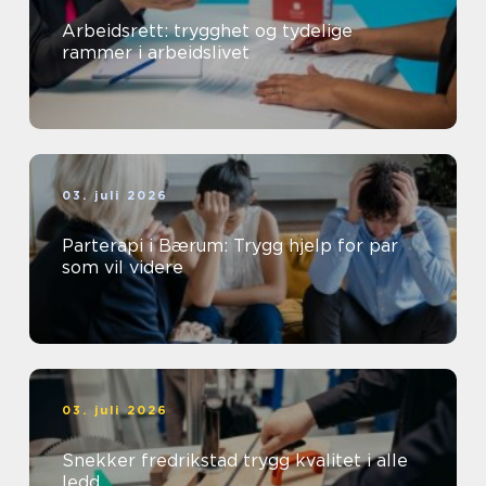
Arbeidsrett: trygghet og tydelige
rammer i arbeidslivet
03. juli 2026
Parterapi i Bærum: Trygg hjelp for par
som vil videre
03. juli 2026
Snekker fredrikstad trygg kvalitet i alle
ledd