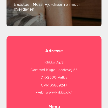
Badstue i Moss: Fjordnær ro midt i
hverdagen
Adresse
web:
www.klikko.dk/
Menu