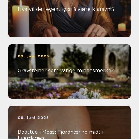
Hva vil det egentlig si å være klarsynt?
09. juni 2026
Gravsteiner som varige minnesmerker
08. juni 2026
Badstue i Moss: Fjordnær ro midt i
hverdagen