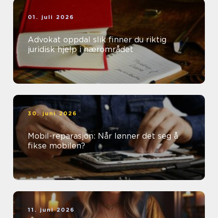
01. juli 2026
Advokat oppdal slik finner du riktig
juridisk hjelp i nærområdet
30. juni 2026
Mobil-reparasjon: Når lønner det seg å
fikse mobilen?
11. juni 2026