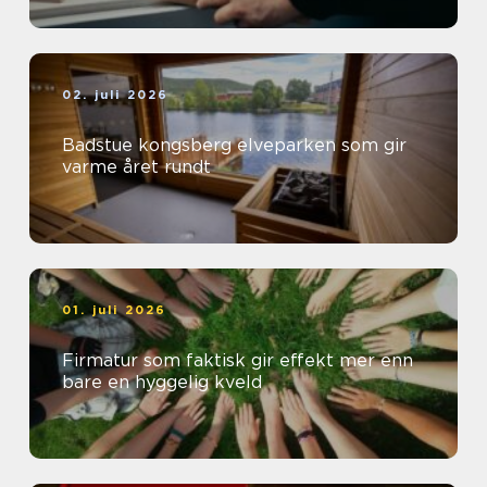
02. juli 2026
Badstue kongsberg elveparken som gir
varme året rundt
01. juli 2026
Firmatur som faktisk gir effekt mer enn
bare en hyggelig kveld