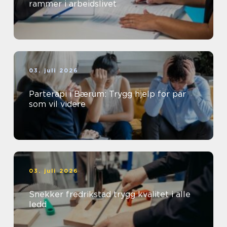
rammer i arbeidslivet
03. juli 2026
Parterapi i Bærum: Trygg hjelp for par
som vil videre
03. juli 2026
Snekker fredrikstad trygg kvalitet i alle
ledd