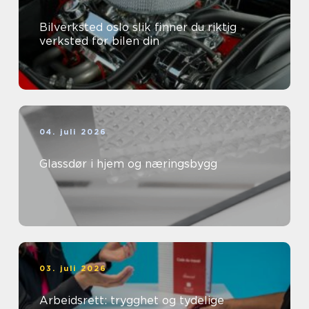
Bilverksted oslo slik finner du riktig
verksted for bilen din
04. juli 2026
Glassdør i hjem og næringsbygg
03. juli 2026
Arbeidsrett: trygghet og tydelige