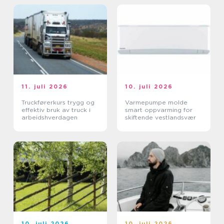
11. juli 2026
10. juli 2026
Truckførerkurs trygg og
Varmepumpe molde
effektiv bruk av truck i
smart oppvarming for
arbeidshverdagen
skiftende vestlandsvær
10. juli 2026
10. juli 2026